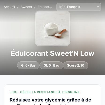
Accueil
/
Sweets
/
Édulcorant Sweet'N Low
Édulcorant Sweet'N Low
GI 0 · Bas
GL 0 · Bas
Score 2/10
LOGI · GÉRER LA RÉSISTANCE À L'INSULINE
Réduisez votre glycémie grâce à de