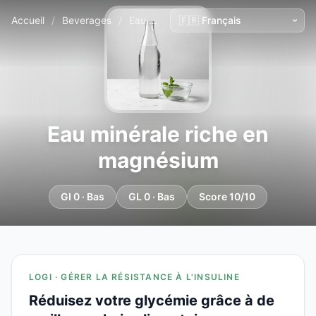
Accueil
/
Beverages
/
Eau minérale riche en magnésium
Eau minérale riche en
magnésium
GI 0 · Bas
GL 0 · Bas
Score 10/10
LOGI · GÉRER LA RÉSISTANCE À L'INSULINE
Réduisez votre glycémie grâce à de