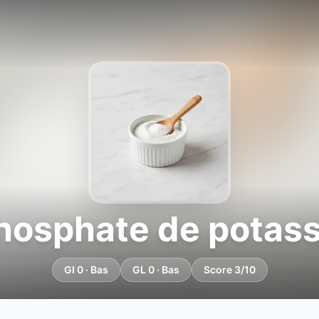
hosphate de potas
GI 0 · Bas
GL 0 · Bas
Score 3/10