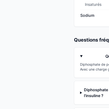
Insaturés
Sodium
Questions fr
Q
Diphosphate de po
Avec une charge g
Diphosphate d
l'insuline ?