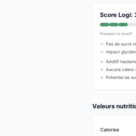
Score Logi: 
Pourquoi ce score?
✓
Pas de sucre ni
✓
Impact glycémi
✗
Additif hautem
✗
Aucune valeur n
✗
Potentiel de s
Valeurs nutrit
Calories