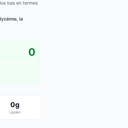
lus bas en termes
lycémie, la
0
0g
Lipides