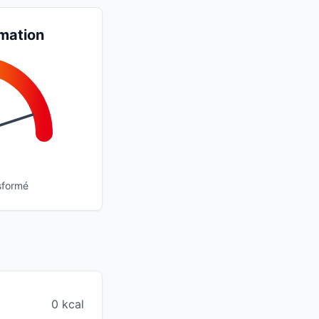
mation
sformé
0 kcal