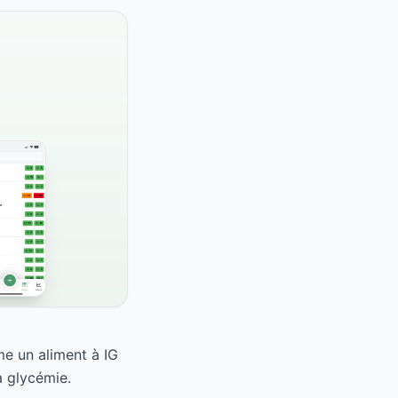
e un aliment à IG
a glycémie.