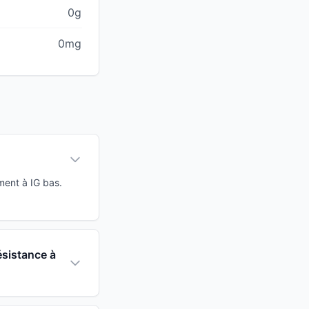
0g
0mg
ment à IG bas.
ésistance à