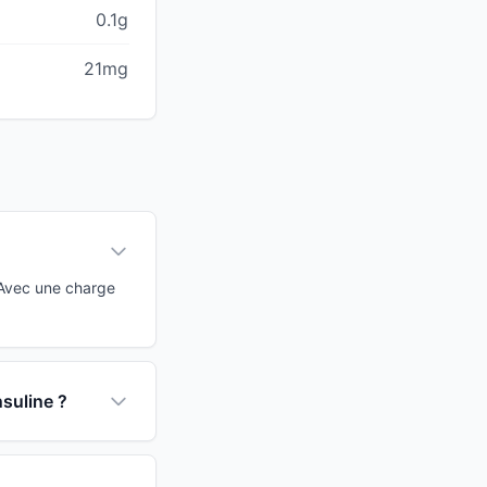
0.1g
21mg
 Avec une charge
nsuline ?