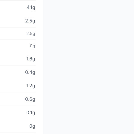
4.1g
2.5g
2.5g
0g
1.6g
0.4g
1.2g
0.6g
0.1g
0g