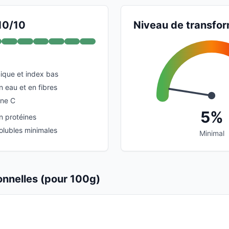
 10/10
Niveau de transfor
ique et index bas
 eau et en fibres
ine C
5%
n protéines
olubles minimales
Minimal
ionnelles (pour 100g)