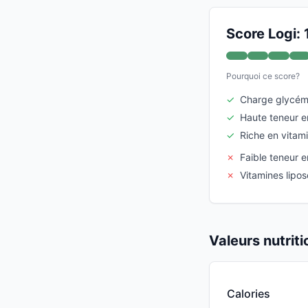
Score Logi:
Pourquoi ce score?
✓
Charge glycém
✓
Haute teneur en
✓
Riche en vitam
✗
Faible teneur e
✗
Vitamines lipos
Valeurs nutrit
Calories