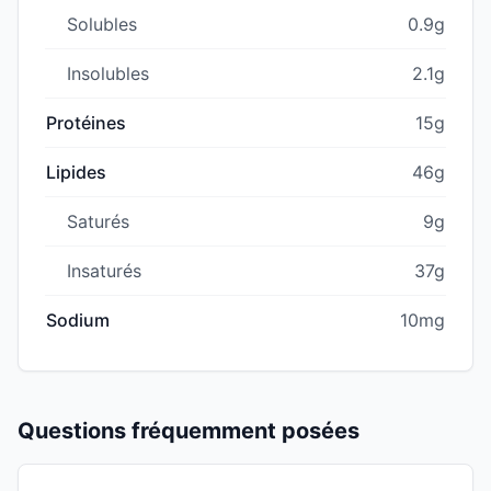
Solubles
0.9g
Insolubles
2.1g
Protéines
15g
Lipides
46g
Saturés
9g
Insaturés
37g
Sodium
10mg
Questions fréquemment posées