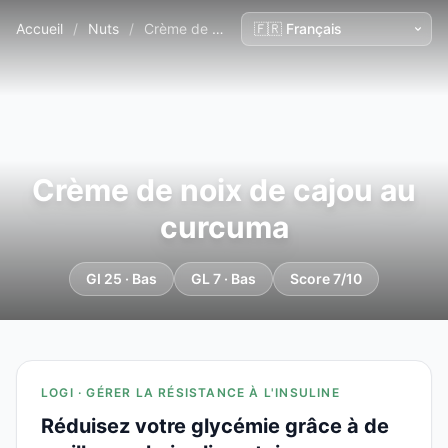
Accueil
/
Nuts
/
Crème de noix de cajou au curcuma
Crème de noix de cajou au
curcuma
GI 25 · Bas
GL 7 · Bas
Score 7/10
LOGI · GÉRER LA RÉSISTANCE À L'INSULINE
Réduisez votre glycémie grâce à de