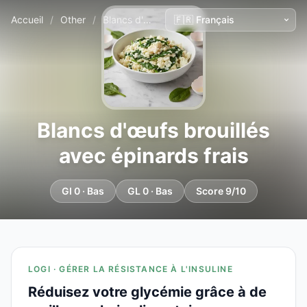
Accueil
/
Other
/
Blancs d'œufs brouillés avec épinards frais
Blancs d'œufs brouillés
avec épinards frais
GI 0 · Bas
GL 0 · Bas
Score 9/10
LOGI · GÉRER LA RÉSISTANCE À L'INSULINE
Réduisez votre glycémie grâce à de