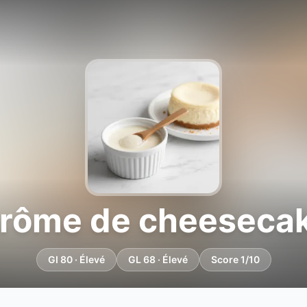
rôme de cheeseca
GI 80 · Élevé
GL 68 · Élevé
Score 1/10