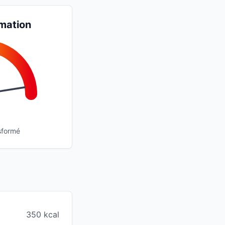
mation
sformé
350 kcal