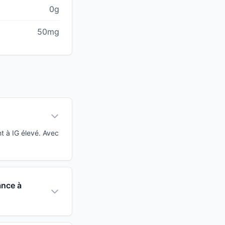
0g
50mg
t à IG élevé. Avec
ance à