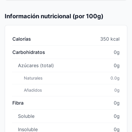
Información nutricional (por 100g)
Calorías
350 kcal
Carbohidratos
0g
Azúcares (total)
0g
Naturales
0.0g
Añadidos
0g
Fibra
0g
Soluble
0g
Insoluble
0g