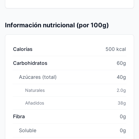
Información nutricional (por 100g)
Calorías
500 kcal
Carbohidratos
60g
Azúcares (total)
40g
Naturales
2.0g
Añadidos
38g
Fibra
0g
Soluble
0g