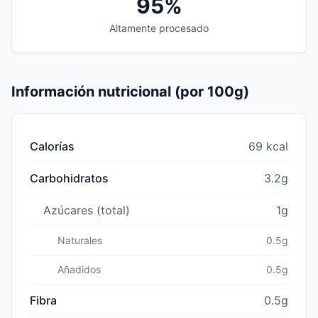
95%
Altamente procesado
Información nutricional (por 100g)
Calorías
69 kcal
Carbohidratos
3.2g
Azúcares (total)
1g
Naturales
0.5g
Añadidos
0.5g
Fibra
0.5g