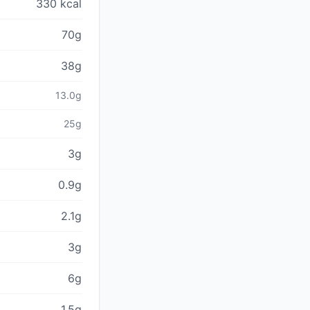
330 kcal
70g
38g
13.0g
25g
3g
0.9g
2.1g
3g
6g
1.5g