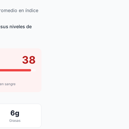
romedio en índice
sus niveles de
38
 en sangre
6g
Grasas