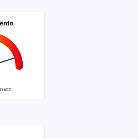
iento
esado