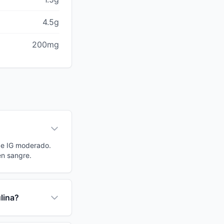
4.5g
200mg
 de IG moderado.
en sangre.
ulina?