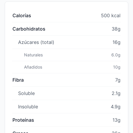
Calorías
500 kcal
Carbohidratos
38g
Azúcares (total)
16g
Naturales
6.0g
Añadidos
10g
Fibra
7g
Soluble
2.1g
Insoluble
4.9g
Proteínas
13g