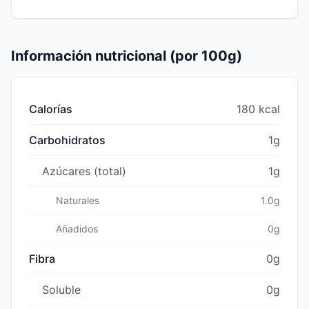
Información nutricional (por 100g)
Calorías
180 kcal
Carbohidratos
1g
Azúcares (total)
1g
Naturales
1.0g
Añadidos
0g
Fibra
0g
Soluble
0g