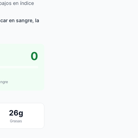
ajos en índice
car en sangre, la
0
angre
26g
Grasas