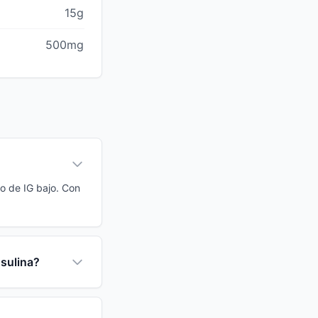
15g
500mg
to de IG bajo. Con
nsulina?