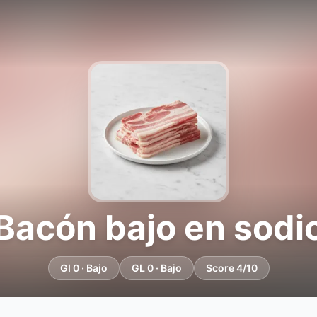
Bacón bajo en sodi
GI 0 · Bajo
GL 0 · Bajo
Score 4/10