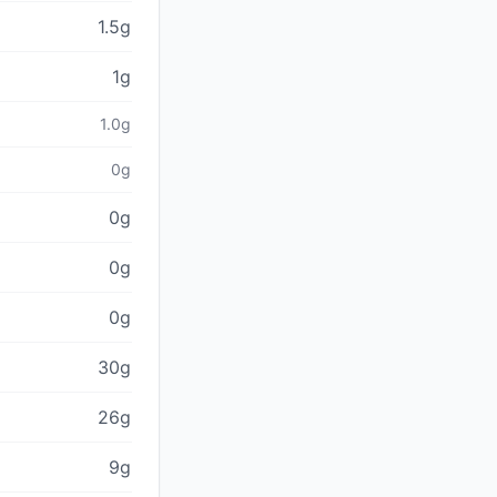
1.5g
1g
1.0g
0g
0g
0g
0g
30g
26g
9g