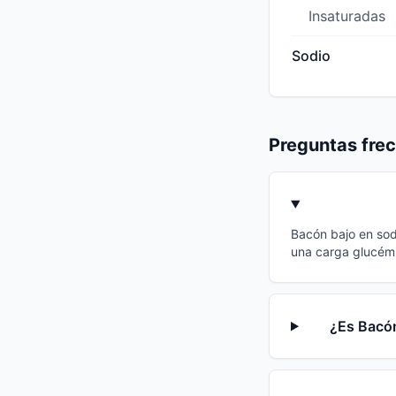
Insaturadas
Sodio
Preguntas fre
Bacón bajo en sodi
una carga glucémi
¿Es Bacón