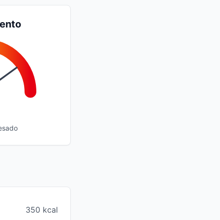
iento
esado
350 kcal