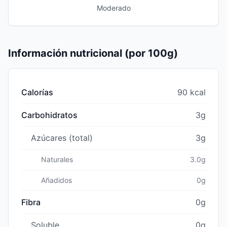
Moderado
Información nutricional (por 100g)
Calorías
90 kcal
Carbohidratos
3g
Azúcares (total)
3g
Naturales
3.0g
Añadidos
0g
Fibra
0g
Soluble
0g