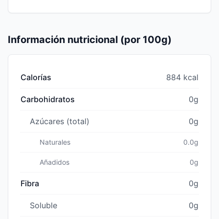
Información nutricional (por 100g)
Calorías
884 kcal
Carbohidratos
0g
Azúcares (total)
0g
Naturales
0.0g
Añadidos
0g
Fibra
0g
Soluble
0g