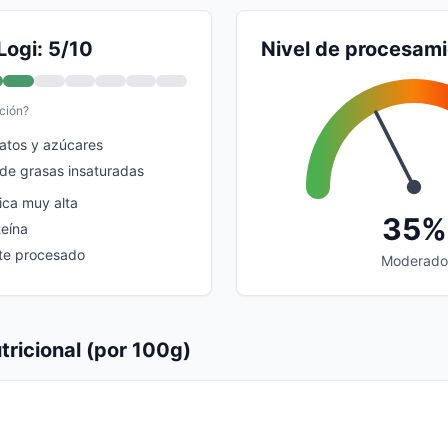
Logi: 5/10
Nivel de procesam
ción?
atos y azúcares
 de grasas insaturadas
ica muy alta
35%
teína
nte procesado
Moderado
tricional (por 100g)