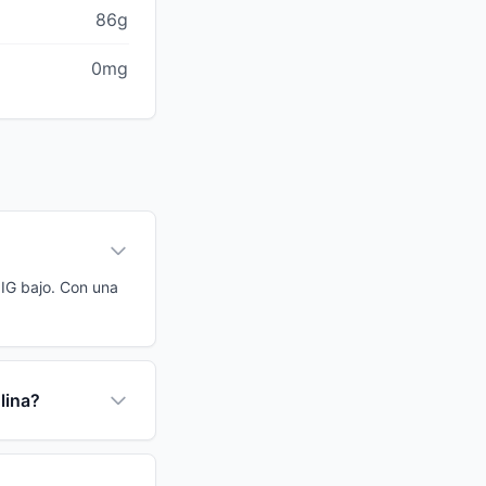
86g
0mg
 IG bajo. Con una
lina?