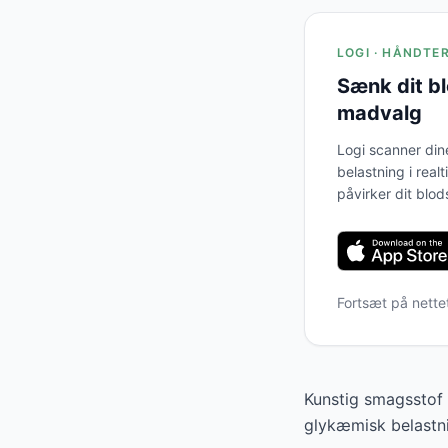
LOGI · HÅNDTE
Sænk dit b
madvalg
Logi scanner din
belastning i real
påvirker dit blod
Fortsæt på nette
Kunstig smagsstof 
glykæmisk belastni