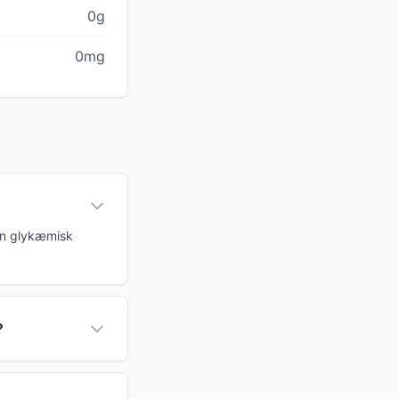
0g
0mg
 en glykæmisk
?