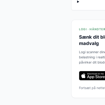
LOGI · HÅNDTE
Sænk dit b
madvalg
Logi scanner din
belastning i real
påvirker dit blod
Fortsæt på nette