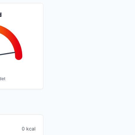
d
det
0 kcal