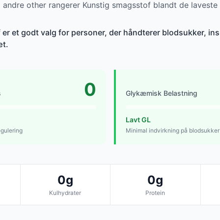
andre other rangerer Kunstig smagsstof blandt de laveste
r et godt valg for personer, der håndterer blodsukker, insu
æt.
0
s
Glykæmisk Belastning
Lavt GL
egulering
Minimal indvirkning på blodsukker
0g
0g
Kulhydrater
Protein