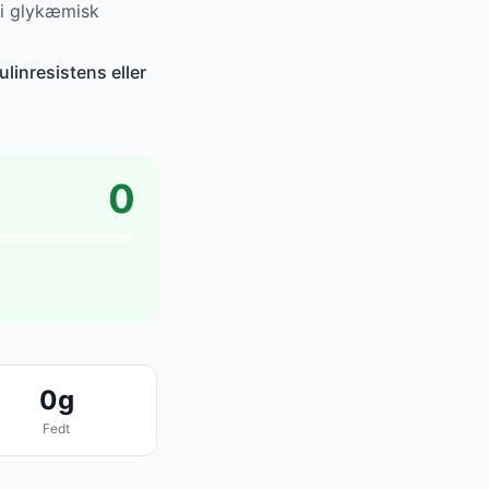
 i glykæmisk
linresistens eller
0
0g
Fedt