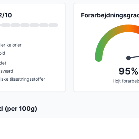
2/10
Forarbejdningsgra
?
ler kalorier
old
det
95%
gsværdi
iske tilsætningsstoffer
Højt forarbej
d (per 100g)