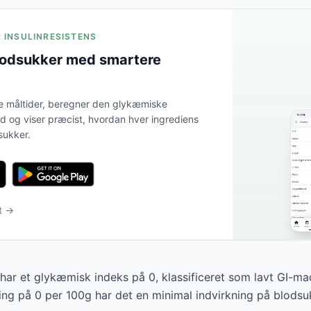
R INSULINRESISTENS
lodsukker med smartere
e måltider, beregner den glykæmiske
tid og viser præcist, hvordan hver ingrediens
sukker.
t →
har et glykæmisk indeks på 0, klassificeret som lavt GI-m
ng på 0 per 100g har det en minimal indvirkning på blodsu