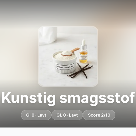
Kunstig smagsstof
GI 0 · Lavt
GL 0 · Lavt
Score 2/10