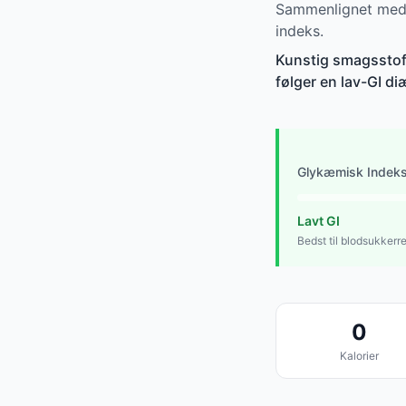
Sammenlignet med 
indeks.
Kunstig smagsstof e
følger en lav-GI di
Glykæmisk Indek
Lavt GI
Bedst til blodsukkerr
0
Kalorier