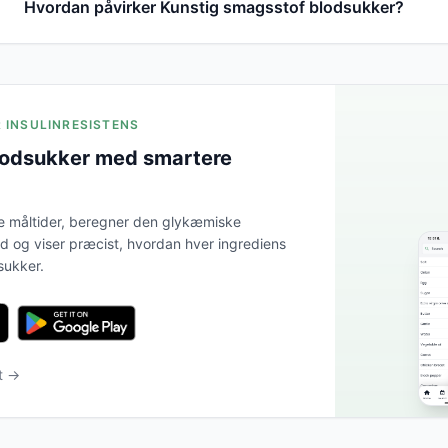
Hvordan påvirker Kunstig smagsstof blodsukker?
R INSULINRESISTENS
lodsukker med smartere
e måltider, beregner den glykæmiske
tid og viser præcist, hvordan hver ingrediens
sukker.
t →