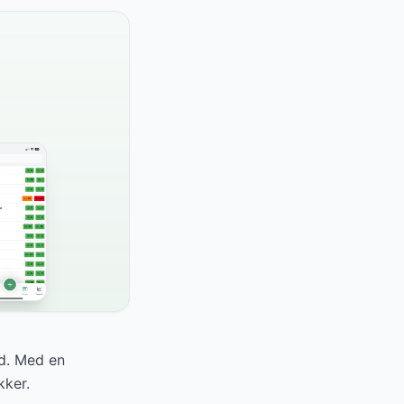
ad. Med en
kker.