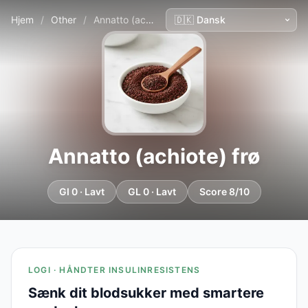
Hjem
/
Other
/
Annatto (achiote) frø
Annatto (achiote) frø
GI 0 · Lavt
GL 0 · Lavt
Score 8/10
LOGI · HÅNDTER INSULINRESISTENS
Sænk dit blodsukker med smartere