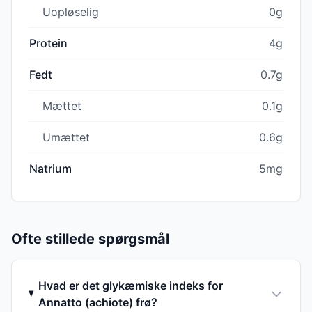
Uopløselig
0g
Protein
4g
Fedt
0.7g
Mættet
0.1g
Umættet
0.6g
Natrium
5mg
Ofte stillede spørgsmål
Hvad er det glykæmiske indeks for
Annatto (achiote) frø?