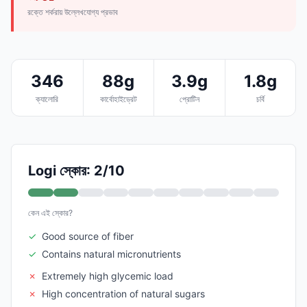
রক্তে শর্করায় উল্লেখযোগ্য প্রভাব
346
88g
3.9g
1.8g
ক্যালোরি
কার্বোহাইড্রেট
প্রোটিন
চর্বি
Logi স্কোর: 2/10
কেন এই স্কোর?
✓
Good source of fiber
✓
Contains natural micronutrients
✗
Extremely high glycemic load
✗
High concentration of natural sugars