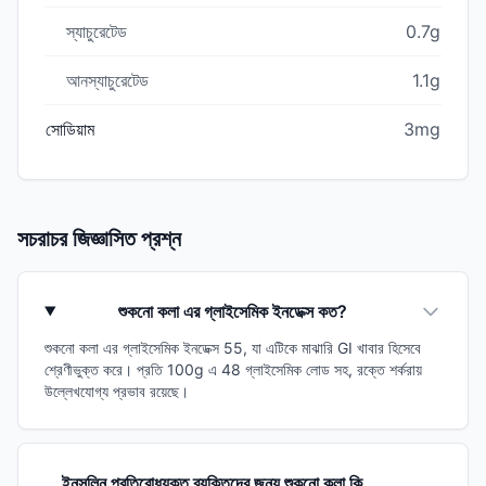
স্যাচুরেটেড
0.7g
আনস্যাচুরেটেড
1.1g
সোডিয়াম
3mg
সচরাচর জিজ্ঞাসিত প্রশ্ন
শুকনো কলা এর গ্লাইসেমিক ইনডেক্স কত?
শুকনো কলা এর গ্লাইসেমিক ইনডেক্স 55, যা এটিকে মাঝারি GI খাবার হিসেবে
শ্রেণীভুক্ত করে। প্রতি 100g এ 48 গ্লাইসেমিক লোড সহ, রক্তে শর্করায়
উল্লেখযোগ্য প্রভাব রয়েছে।
ইনসুলিন প্রতিরোধযুক্ত ব্যক্তিদের জন্য শুকনো কলা কি