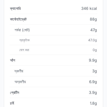
ক্যালোরি
346 kcal
কার্বোহাইড্রেট
88g
শর্করা (মোট)
47g
প্রাকৃতিক
47.0g
যোগ করা
0g
আঁশ
9.9g
দ্রবণীয়
3g
অদ্রবণীয়
6.9g
প্রোটিন
3.9g
চর্বি
1.8g