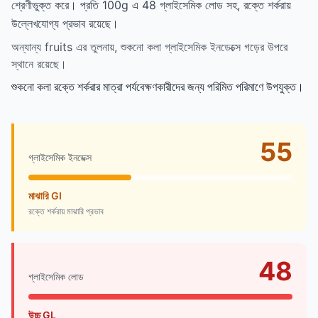
শ্রেণীভুক্ত করে। প্রতি 100g এ 48 গ্লাইসেমিক লোড সহ, রক্তে শর্করায়
উল্লেখযোগ্য প্রভাব রয়েছে।
অন্যান্য fruits এর তুলনায়, শুকনো কলা গ্লাইসেমিক ইনডেক্সে গড়ের উপরে
স্থানে রয়েছে।
শুকনো কলা রক্তে শর্করার মাত্রা পর্যবেক্ষণকারীদের জন্য পরিমিত পরিমাণে উপযুক্ত।
55
গ্লাইসেমিক ইনডেক্স
মাঝারি GI
রক্তে শর্করায় মাঝারি প্রভাব
48
গ্লাইসেমিক লোড
উচ্চ GL