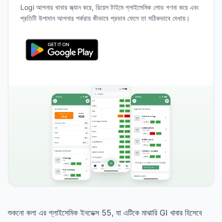
Logi আপনার খাবার স্ক্যান করে, রিয়েল টাইমে গ্লাইসেমিক লোড গণনা করে এবং
প্রতিটি উপাদান আপনার শর্করায় কীভাবে প্রভাব ফেলে তা সঠিকভাবে দেখায়।
শুকনো কলা এর গ্লাইসেমিক ইনডেক্স 55, যা এটিকে মাঝারি GI খাবার হিসেবে