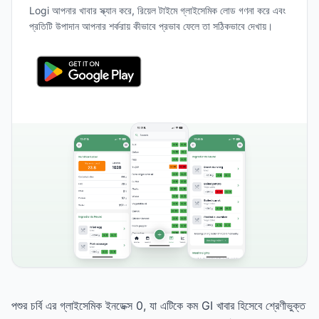
Logi আপনার খাবার স্ক্যান করে, রিয়েল টাইমে গ্লাইসেমিক লোড গণনা করে এবং
প্রতিটি উপাদান আপনার শর্করায় কীভাবে প্রভাব ফেলে তা সঠিকভাবে দেখায়।
পশুর চর্বি এর গ্লাইসেমিক ইনডেক্স 0, যা এটিকে কম GI খাবার হিসেবে শ্রেণীভুক্ত