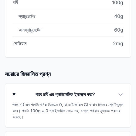
চর্বি
100g
স্যাচুরেটেড
40g
আনস্যাচুরেটেড
60g
সোডিয়াম
2mg
সচরাচর জিজ্ঞাসিত প্রশ্ন
পশুর চর্বি এর গ্লাইসেমিক ইনডেক্স কত?
পশুর চর্বি এর গ্লাইসেমিক ইনডেক্স 0, যা এটিকে কম GI খাবার হিসেবে শ্রেণীভুক্ত
করে। প্রতি 100g এ 0 গ্লাইসেমিক লোড সহ, রক্তে শর্করায় ন্যূনতম প্রভাব
রয়েছে।