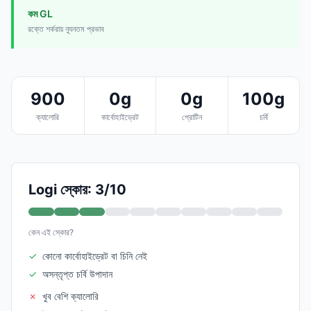
কম GL
রক্তে শর্করায় ন্যূনতম প্রভাব
900
0g
0g
100g
ক্যালোরি
কার্বোহাইড্রেট
প্রোটিন
চর্বি
Logi স্কোর: 3/10
কেন এই স্কোর?
✓
কোনো কার্বোহাইড্রেট বা চিনি নেই
✓
অসন্তৃপ্ত চর্বি উপাদান
✗
খুব বেশি ক্যালোরি