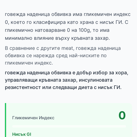
говежда наденица обвивка има гликемичен индекс
0, което го класифицира като храна с нисък ГИ. С
гликемично натоварване 0 на 100g, то има
минимално влияние върху кръвната захар.
В сравнение с другите meat, говежда наденица
обвивка се нарежда сред най-ниските по
гликемичен индекс.
говежда наденица обвивка е добър избор за хора,
управляващи кръвната захар, инсулиновата
резистентност или следващи диета с нисък ГИ.
0
Гликемичен Индекс
Нисък GI