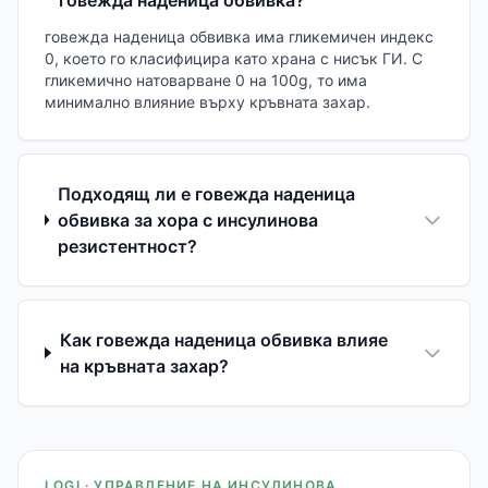
говежда наденица обвивка има гликемичен индекс
0, което го класифицира като храна с нисък ГИ. С
гликемично натоварване 0 на 100g, то има
минимално влияние върху кръвната захар.
Подходящ ли е говежда наденица
обвивка за хора с инсулинова
резистентност?
Как говежда наденица обвивка влияе
на кръвната захар?
LOGI · УПРАВЛЕНИЕ НА ИНСУЛИНОВА