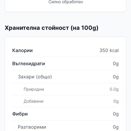
Силно обработен
Хранителна стойност (на 100g)
Калории
350 kcal
Въглехидрати
0g
Захари (общо)
0g
Природни
0.0g
Добавени
0g
Фибри
0g
Разтворими
0g