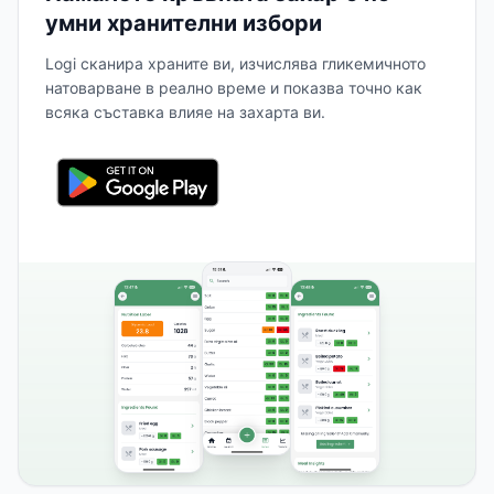
умни хранителни избори
Logi сканира храните ви, изчислява гликемичното
натоварване в реално време и показва точно как
всяка съставка влияе на захарта ви.