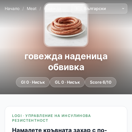
Начало
/
Meat
/
говежда наденица обвивка
говежда наденица
обвивка
GI 0 · Нисък
GL 0 · Нисък
Score 6/10
LOGI · УПРАВЛЕНИЕ НА ИНСУЛИНОВА
РЕЗИСТЕНТНОСТ
Намалете кръвната захар с по-