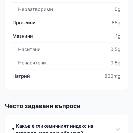
Неразтворими
0g
Протеини
85g
Мазнини
1g
Наситени
0.5g
Ненаситени
0.5g
Натрий
800mg
Често задавани въпроси
Какъв е гликемичният индекс на
говежда наденица обвивка?