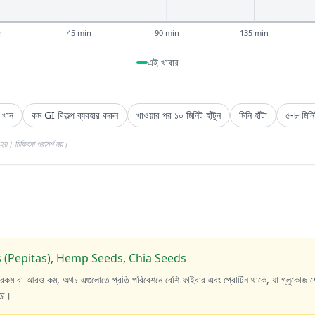
n
45 min
90 min
135 min
এই খাবার
 খান
কম GI বিকল্প ব্যবহার করুন
খাওয়ার পর ১০ মিনিট হাঁটুন
মিনি হাঁটা
৫-৮ মিনিট
য়। চিকিৎসা পরামর্শ নয়।
(Pepitas), Hemp Seeds, Chia Seeds
 রকম বা আরও কম, অথচ এগুলোতে প্রতি পরিবেশনে বেশি ফাইবার এবং প্রোটিন থাকে, যা গ্লুকোজ শ
করে।