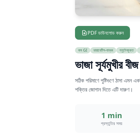
PDF ডাউনলোড করুন
কম GI
ডায়াবেটিস-বান্ধব
গ্লুটেনমুক্ত
ভাজা সূর্যমুখীর বীজ
সঠিক পরিমাণে পুষ্টিগুণে ঠাসা এমন এক
শক্তির জোগান দিতে এটি দারুণ।
1 min
প্রস্তুতির সময়