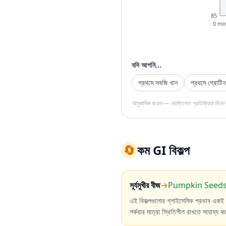
85
0 mi
যদি আপনি...
প্রথমে সবজি খান
প্রথমে প্রোটিন
আনুমানিক মডেল — ব্যক্তিগত প্রতিক্রিয়া ভিন্ন হ
🔄
কম GI বিকল্প
সূর্যমুখীর বীজ
→
Pumpkin Seeds 
এই বিকল্পগুলোর গ্লাইসেমিক প্রভাব একই
শর্করার মাত্রা স্থিতিশীল রাখতে সাহায্য 