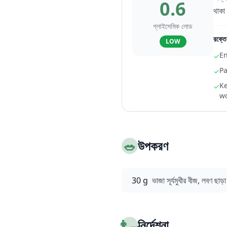
0.6
থাকা 
গ্লাইসেমিক লোড
রক্তে
LOW
En
✓
Pa
✓
Ke
✓
wo
🥗
উপকরণ
30 g
ভাজা সূর্যমুখীর বীজ, লবণ ছাড়া
👨‍🍳
নির্দেশনা