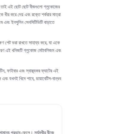
র ২০, তাই এই ছোট ছোট বীজগুলো গ্লুকোজের
ে ধীর করে দেয় এবং রক্তে শর্করার মাত্রা
জম এবং ইনসুলিন সেনসিটিভিটি বাড়াতে
ঘক্ষণ পেট ভরা রাখতে সাহায্য করে, যা একে
্ণ, কারণ এই খনিজটি গ্লুকোজ মেটাবলিজম এবং
ন, ফাইবার এবং স্বাস্থ্যকর ফ্যাটের এই
ন এবং যখনই খিদে পাবে, ডায়াবেটিস-বান্ধব
ান্য প্রভাব ফেলে। সূর্যমুখীর বীজে