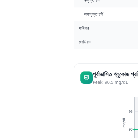
সম্পৃক্ত চর্বি
অসম্পৃক্ত চর্বি
ফাইবার
সোডিয়াম
পূর্বাভাসিত গ্লুকোজ প্রত
Peak: 90.5 mg/dL
95
mg/dL
90