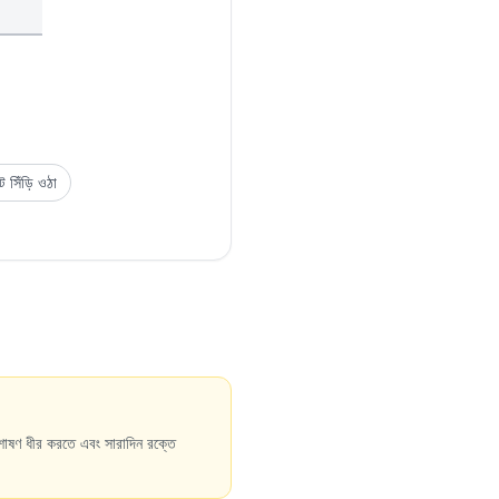
 সিঁড়ি ওঠা
োষণ ধীর করতে এবং সারাদিন রক্তে