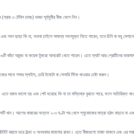
ম (প্রায় ৩ টেবিল চামচ) ভাজা সূর্যমুখীর বীজ মেপে নিন।
ড এবং লবণ ছাড়া কি না, অথবা চাইলে সামান্য লবণযুক্ত নিতে পারেন, তবে চিনি বা মধু মে
থে ৫-৬টি কাঁচা আমন্ড বা কয়েক টুকরো আখরোট খেতে পারেন। এতে ফ্যাট আর প্রোটিনের ভার
বীজের সাথে শসার স্লাইস, চেরি টমেটো বা সেলারি স্টিক খাওয়ার চেষ্টা করুন।
ন। এতে হজম ভালো হয় এবং পেট ভরেছে কি না তা মস্তিষ্ক বুঝতে পারে, ফলে অতিরিক্ত খা
যাকসটি খান। আগের খাবারের অন্তত ২-৩ ঘণ্টা পর খেলে গ্লুকোজের মাত্রা হঠাৎ বাড়বে না এব
ারটাইট বয়ামে ভরে ঠান্ডা ও অন্ধকার জায়গায় রাখুন। এতে বীজগুলো তাজা থাকবে এবং এর স্বাস