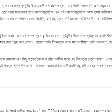
াখতে চান, তাদের জন্য সূর্যমুখীর বীজ একটি অসাধারণ নাস্তা। এর গ্লাইসেমিক ইনডেক্স মাত্
য়। এতে থাকা স্বাস্থ্যকর মনো-আনস্যাচুরেটেড এবং পলি-আনস্যাচুরেটেড ফ্যাট হজম প্রক্রিয়াক
 পরিবেশন থেকে আপনি পাবেন প্রোটিন, ফাইবার, ম্যাগনেসিয়াম এবং ভিটামিন ই—যা মেটাবলি
্টিগুণ বজায় রেখে এর আসল স্বাদ ফুটিয়ে তোলে। সূর্যমুখীর বীজে থাকা স্বাস্থ্যকর ফ্যাট দীর্
িসেবে সেরা পছন্দ করে তোলে। রক্তে শর্করা নিয়ন্ত্রণের জন্য ম্যাগনেসিয়াম খুবই গুরুত্বপূর
ের নাস্তায় অল্প কিছু ফলের টুকরো বা কাঁচা সবজির সাথে এই বীজগুলো খেতে পারেন। প্রোটি
ণ্টা পর্যন্ত স্থিতিশীল রাখে। সতেজতা বজায় রাখতে এটি একটি বায়ুরোধী পাত্রে সংরক্ষণ করু
ন্ত কম গ্লাইসেমিক লোড (০.৬) এবং GI (১০) হওয়ার কারণে এটি রক্তে শর্করার ওপর খুব সাম