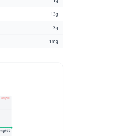
1g
13g
3g
1mg
0 mg/dL
 mg/dL