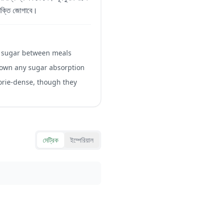
ল শক্তি জোগাবে।
d sugar between meals
w down any sugar absorption
orie-dense, though they
মেট্রিক
ইম্পেরিয়াল