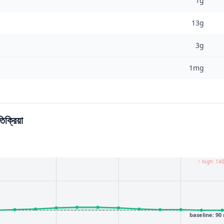
1g
13g
3g
1mg
িক্রিয়া
↑ high: 14
baseline: 90