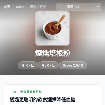
首頁
/
Meat
/
煙燻培根粉
煙燻培根粉
GI 0 · 低
GL 0 · 低
Score 2.5/10
LOGI · 管理胰島素阻抗
透過更聰明的飲食選擇降低血糖