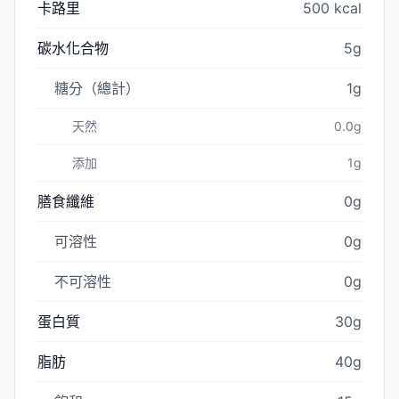
卡路里
500 kcal
碳水化合物
5g
糖分（總計）
1g
天然
0.0g
添加
1g
膳食纖維
0g
可溶性
0g
不可溶性
0g
蛋白質
30g
脂肪
40g