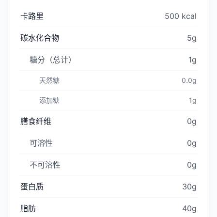
卡路里
500 kcal
碳水化合物
5g
糖分（总计）
1g
天然糖
0.0g
添加糖
1g
膳食纤维
0g
可溶性
0g
不可溶性
0g
蛋白质
30g
脂肪
40g