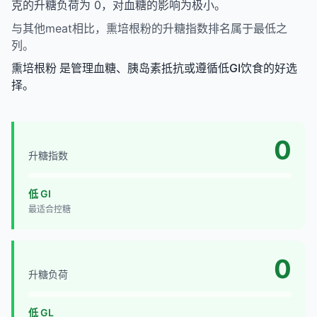
克的升糖负荷为 0，对血糖的影响为极小。
与其他meat相比，熏培根粉的升糖指数排名属于最低之
列。
熏培根粉 是管理血糖、胰岛素抵抗或遵循低GI饮食的好选
择。
0
升糖指数
低 GI
最适合控糖
0
升糖负荷
低 GL