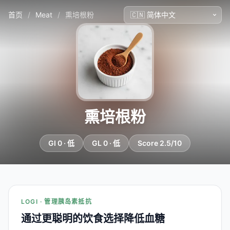
首页
/
Meat
/
熏培根粉
熏培根粉
GI 0 · 低
GL 0 · 低
Score 2.5/10
LOGI · 管理胰岛素抵抗
通过更聪明的饮食选择降低血糖