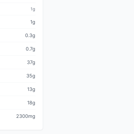
1g
1g
0.3g
0.7g
37g
35g
13g
18g
2300mg