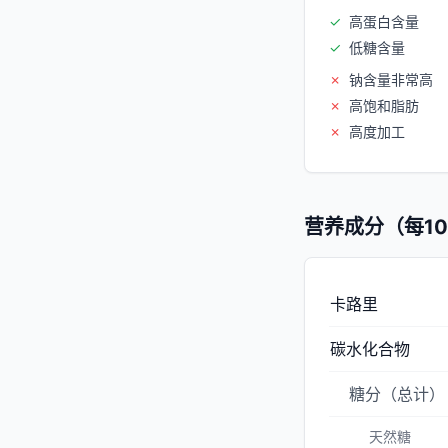
✓
高蛋白含量
✓
低糖含量
✗
钠含量非常高
✗
高饱和脂肪
✗
高度加工
营养成分（每10
卡路里
碳水化合物
糖分（总计）
天然糖