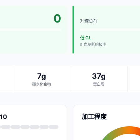
0
升糖负荷
低 GL
对血糖影响极小
7g
37g
碳水化合物
蛋白质
/10
加工程度