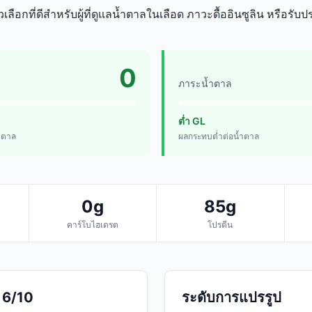
ตัวเลือกที่ดีสำหรับผู้ที่ดูแลน้ำตาลในเลือด ภาวะดื้ออินซูลิน หรือร
0
ภาระน้ำตาล
ต่ำ GL
้ำตาล
ผลกระทบต่ำต่อน้ำตาล
0g
85g
คาร์โบไฮเดรต
โปรตีน
 6/10
ระดับการแปรรูป