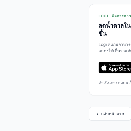
LOGI · จัดการภาวะ
ลดน้ำตาลในเ
ขึ้น
Logi สแกนอาหาร
แสดงให้เห็นว่าแต
ดำเนินการต่อบนเ
← กลับหน้าแรก