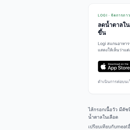
LOGI · จัดการภาวะ
ลดน้ำตาลในเ
ขึ้น
Logi สแกนอาหาร
แสดงให้เห็นว่าแต
ดำเนินการต่อบนเ
ไส้กรอกเนื้อวัว มีด
น้ำตาลในเลือด
เปรียบเทียบกับmeatอื