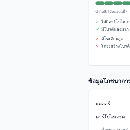
ทำไมถึงได้คะแนนนี้?
✓
ไม่มีคาร์โบไฮ
✓
มีโปรตีนสูงมาก
✗
มีโซเดียมสูง
✗
โครงสร้างโปรตี
ข้อมูลโภชนาการ
แคลอรี่
คาร์โบไฮเดรต
น้ำตาล (รวม)