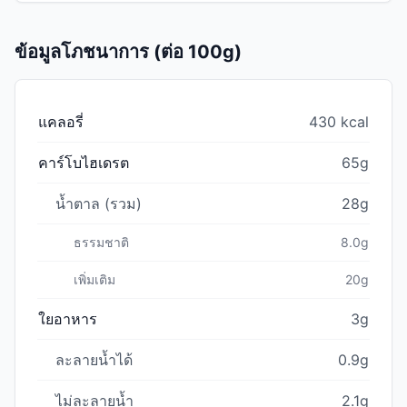
ข้อมูลโภชนาการ (ต่อ 100g)
แคลอรี่
430 kcal
คาร์โบไฮเดรต
65g
น้ำตาล (รวม)
28g
ธรรมชาติ
8.0g
เพิ่มเติม
20g
ใยอาหาร
3g
ละลายน้ำได้
0.9g
ไม่ละลายน้ำ
2.1g