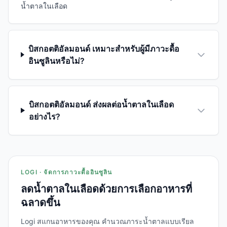
น้ำตาลในเลือด
บิสกอตติอัลมอนด์ เหมาะสำหรับผู้มีภาวะดื้อ
อินซูลินหรือไม่?
บิสกอตติอัลมอนด์ ส่งผลต่อน้ำตาลในเลือด
อย่างไร?
LOGI · จัดการภาวะดื้ออินซูลิน
ลดน้ำตาลในเลือดด้วยการเลือกอาหารที่
ฉลาดขึ้น
Logi สแกนอาหารของคุณ คำนวณภาระน้ำตาลแบบเรียล