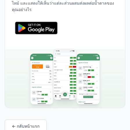
ไทม์ และแสดงให้เห็นว่าแต่ละส่วนผสมส่งผลต่อน้ำตาลของ
คุณอย่างไร
← กลับหน้าแรก