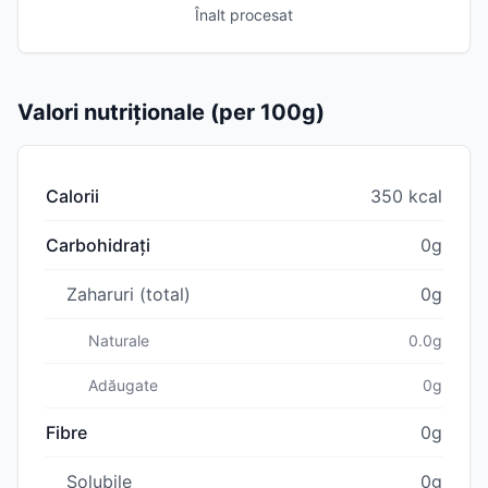
Înalt procesat
Valori nutriționale (per 100g)
Calorii
350 kcal
Carbohidrați
0g
Zaharuri (total)
0g
Naturale
0.0g
Adăugate
0g
Fibre
0g
Solubile
0g