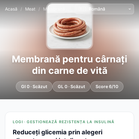
Acasă
/
Meat
/
Membrană pentru cârnați din carne de vită
Membrană pentru cârnați
din carne de vită
GI 0 · Scăzut
GL 0 · Scăzut
Score 6/10
LOGI · GESTIONEAZĂ REZISTENȚA LA INSULINĂ
Reduceți glicemia prin alegeri