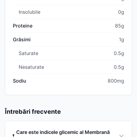
Insolubile
0g
Proteine
85g
Grăsimi
1g
Saturate
0.5g
Nesaturate
0.5g
Sodiu
800mg
Întrebări frecvente
Care este indicele glicemic al Membrană