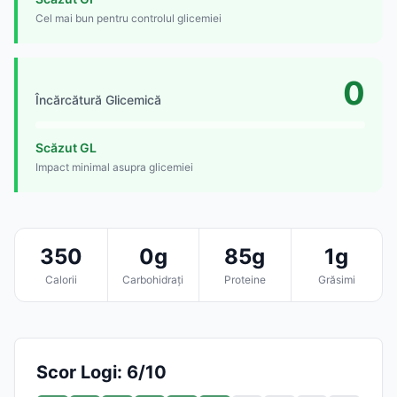
Cel mai bun pentru controlul glicemiei
0
Încărcătură Glicemică
Scăzut GL
Impact minimal asupra glicemiei
350
0g
85g
1g
Calorii
Carbohidrați
Proteine
Grăsimi
Scor Logi: 6/10