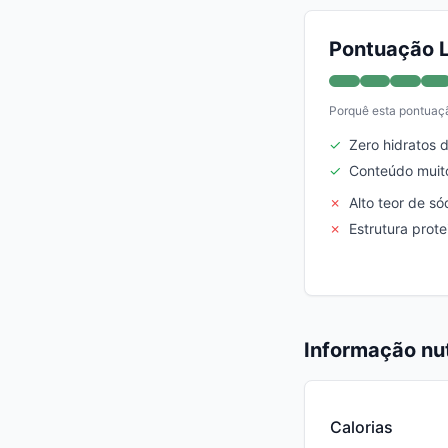
Pontuação L
Porquê esta pontuaç
✓
Zero hidratos 
✓
Conteúdo muito
✗
Alto teor de só
✗
Estrutura prot
Informação nut
Calorias