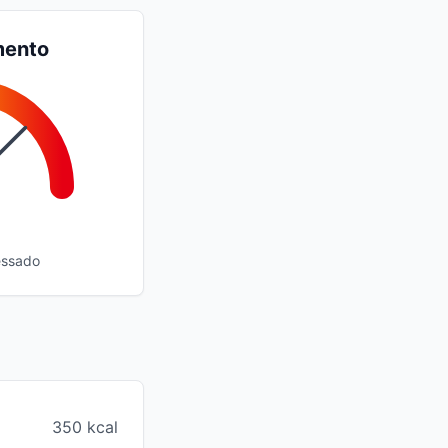
mento
essado
350 kcal