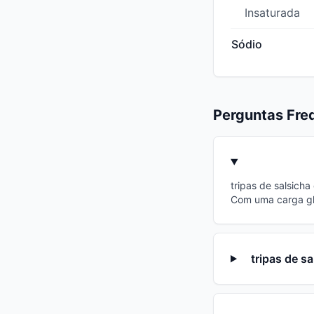
Insaturada
Sódio
Perguntas Fre
tripas de salsich
Com uma carga gl
tripas de s