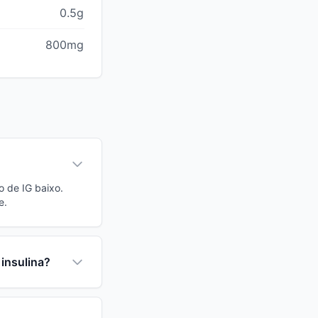
0.5g
800mg
o de IG baixo.
e.
 insulina?