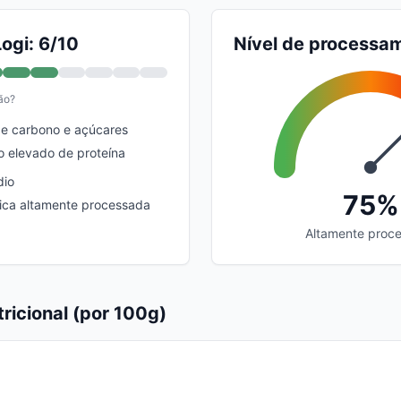
ogi: 6/10
Nível de processa
ão?
de carbono e açúcares
 elevado de proteína
dio
75%
eica altamente processada
Altamente proc
ricional (por 100g)