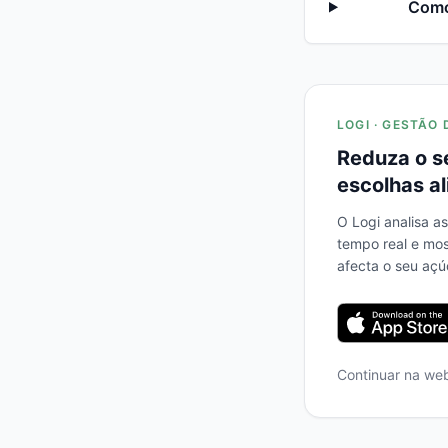
Como 
LOGI · GESTÃO 
Reduza o s
escolhas al
O Logi analisa a
tempo real e mo
afecta o seu açú
Continuar na we