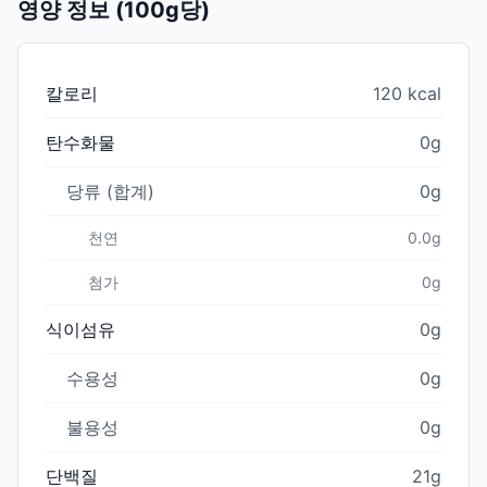
영양 정보 (100g당)
칼로리
120 kcal
탄수화물
0g
당류 (합계)
0g
천연
0.0g
첨가
0g
식이섬유
0g
수용성
0g
불용성
0g
단백질
21g