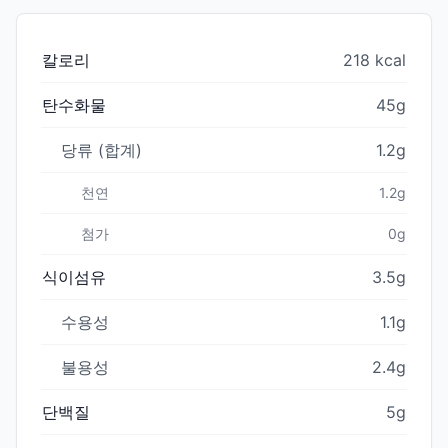
칼로리
218 kcal
탄수화물
45g
당류 (합계)
1.2g
천연
1.2g
첨가
0g
식이섬유
3.5g
수용성
1.1g
불용성
2.4g
단백질
5g