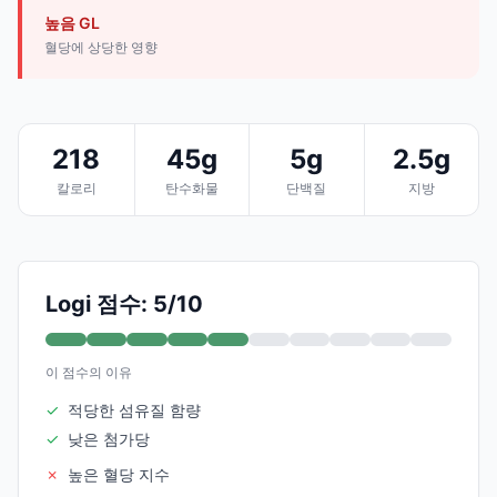
높음 GL
혈당에 상당한 영향
218
45g
5g
2.5g
칼로리
탄수화물
단백질
지방
Logi 점수: 5/10
이 점수의 이유
✓
적당한 섬유질 함량
✓
낮은 첨가당
✗
높은 혈당 지수