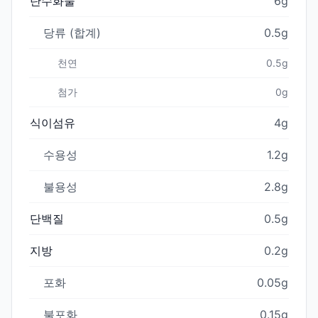
탄수화물
6g
당류 (합계)
0.5g
천연
0.5g
첨가
0g
식이섬유
4g
수용성
1.2g
불용성
2.8g
단백질
0.5g
지방
0.2g
포화
0.05g
불포화
0.15g