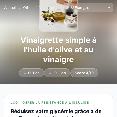
Accueil
/
Other
/
Vinaigrette simple à l'huile d'olive et au vinaigre
Vinaigrette simple à
l'huile d'olive et au
vinaigre
GI 0 · Bas
GL 0 · Bas
Score 4/10
LOGI · GÉRER LA RÉSISTANCE À L'INSULINE
Réduisez votre glycémie grâce à de