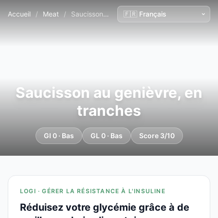
Accueil
/
Meat
/
Saucisson au genièvre, en tranches
Saucisson au genièvre, en
tranches
GI 0 · Bas
GL 0 · Bas
Score 3/10
LOGI · GÉRER LA RÉSISTANCE À L'INSULINE
Réduisez votre glycémie grâce à de