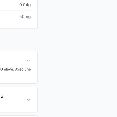
0.04g
50mg
IG élevé. Avec une
 à