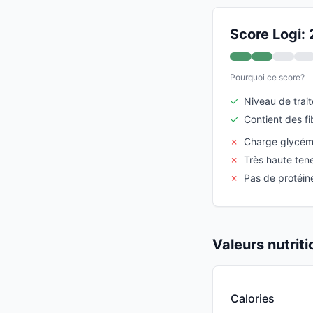
Score Logi: 
Pourquoi ce score?
✓
Niveau de trait
✓
Contient des fi
✗
Charge glycém
✗
Très haute ten
✗
Pas de protéine
Valeurs nutrit
Calories