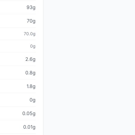
93g
70g
70.0g
0g
2.6g
0.8g
1.8g
0g
0.05g
0.01g