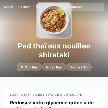
Accueil
/
Other
/
Pad thaï aux nouilles shirataki
Pad thaï aux nouilles
shirataki
GI 25 · Bas
GL 2 · Bas
Score 7/10
LOGI · GÉRER LA RÉSISTANCE À L'INSULINE
Réduisez votre glycémie grâce à de