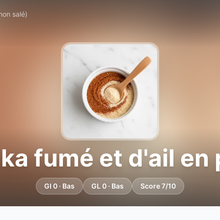
non salé)
a fumé et d'ail en
GI 0 · Bas
GL 0 · Bas
Score 7/10