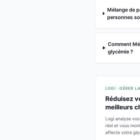
Mélange de pa
personnes sou
Comment Mélan
glycémie ?
LOGI · GÉRER L
Réduisez v
meilleurs c
Logi analyse vos
réel et vous mo
affecte votre gl