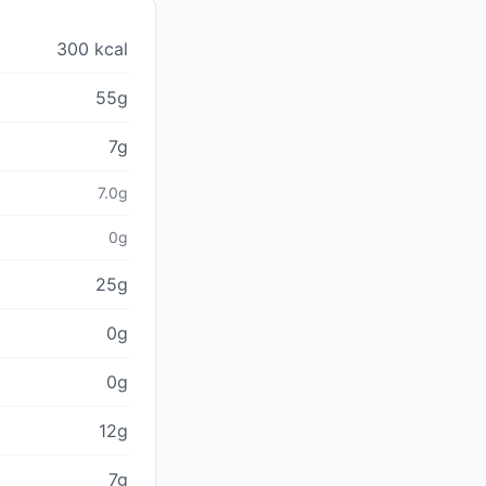
300 kcal
55g
7g
7.0g
0g
25g
0g
0g
12g
7g