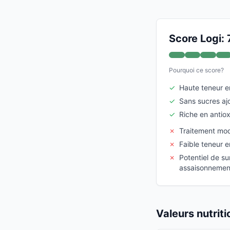
Score Logi: 
Pourquoi ce score?
✓
Haute teneur e
✓
Sans sucres aj
✓
Riche en antio
✗
Traitement mo
✗
Faible teneur e
✗
Potentiel de su
assaisonnemen
Valeurs nutrit