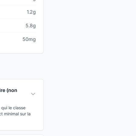
1.2g
5.8g
50mg
dre (non
qui le classe
 minimal sur la