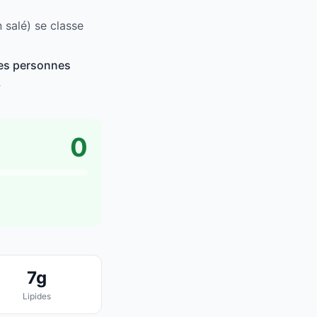
 salé) se classe
les personnes
.
0
7g
Lipides