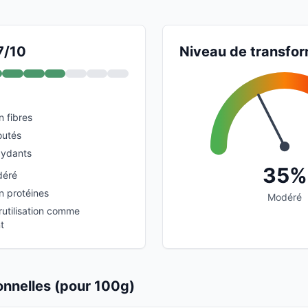
7/10
Niveau de transfor
n fibres
outés
xydants
35%
déré
n protéines
Modéré
rutilisation comme
t
ionnelles (pour 100g)