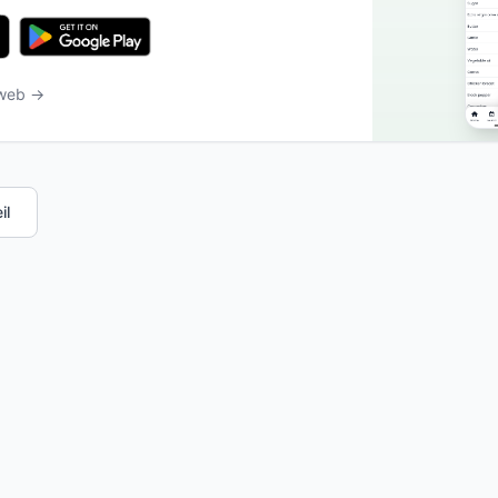
 web →
il