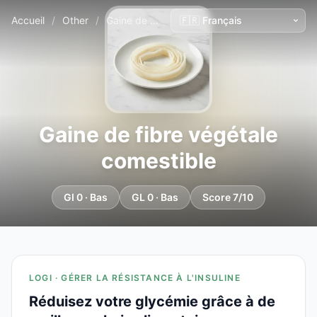
Accueil
/
Other
/
Gaine de fibre végétale comestible
Gaine de fibre végétale
comestible
GI 0 · Bas
GL 0 · Bas
Score 7/10
LOGI · GÉRER LA RÉSISTANCE À L'INSULINE
Réduisez votre glycémie grâce à de