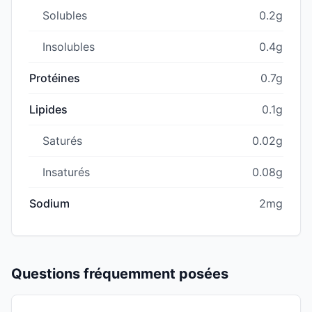
Solubles
0.2g
Insolubles
0.4g
Protéines
0.7g
Lipides
0.1g
Saturés
0.02g
Insaturés
0.08g
Sodium
2mg
Questions fréquemment posées