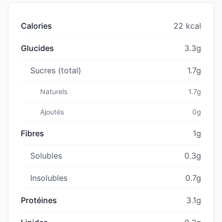
Calories
22 kcal
Glucides
3.3g
Sucres (total)
1.7g
Naturels
1.7g
Ajoutés
0g
Fibres
1g
Solubles
0.3g
Insolubles
0.7g
Protéines
3.1g