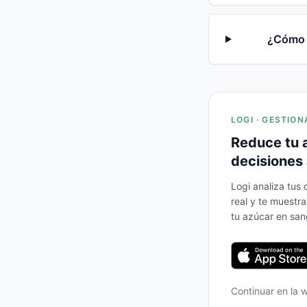
¿Cómo a
LOGI · GESTION
Reduce tu 
decisiones 
Logi analiza tus
real y te muestr
tu azúcar en san
Continuar en la