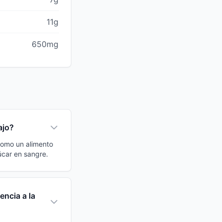
11g
650mg
ajo?
 como un alimento
úcar en sangre.
encia a la