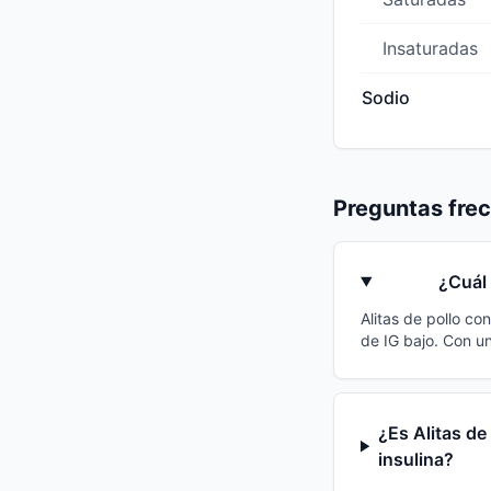
Insaturadas
Sodio
Preguntas fre
¿Cuál 
Alitas de pollo co
de IG bajo. Con u
¿Es Alitas de
insulina?