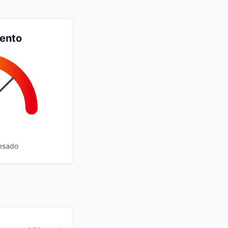
iento
esado