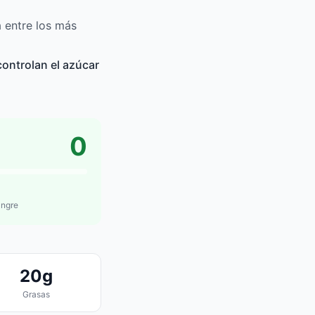
 entre los más
ontrolan el azúcar
0
angre
20g
Grasas