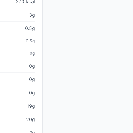
270 kcal
3g
0.5g
0.5g
0g
0g
0g
0g
19g
20g
7g