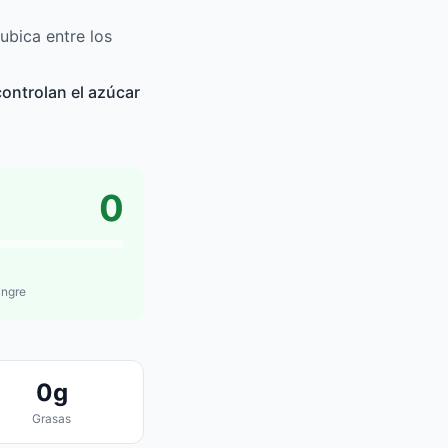
ubica entre los
ontrolan el azúcar
0
angre
0g
Grasas