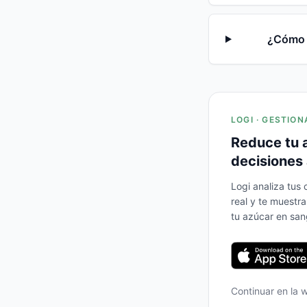
¿Cómo a
LOGI · GESTION
Reduce tu 
decisiones 
Logi analiza tus
real y te muestr
tu azúcar en san
Continuar en la