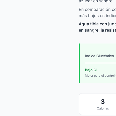
azúcar en sangre.
En comparación con
más bajos en índic
Agua tibia con jug
en sangre, la resis
Índice Glucémico
Bajo GI
Mejor para el control
3
Calorías