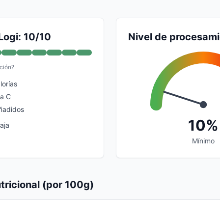
Logi: 10/10
Nivel de procesam
ción?
lorías
na C
ñadidos
10%
aja
Mínimo
tricional (por 100g)