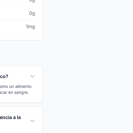
0g
1mg
sco?
 como un alimento
úcar en sangre.
encia a la