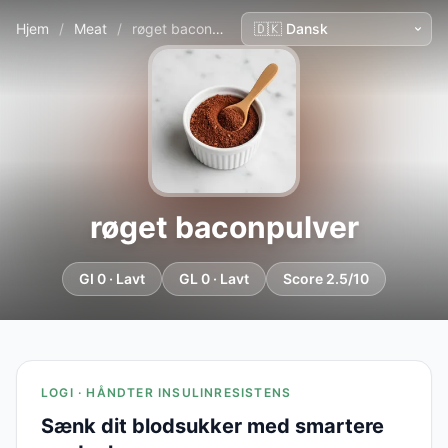
Hjem
/
Meat
/
røget baconpulver
røget baconpulver
GI 0 · Lavt
GL 0 · Lavt
Score 2.5/10
LOGI · HÅNDTER INSULINRESISTENS
Sænk dit blodsukker med smartere