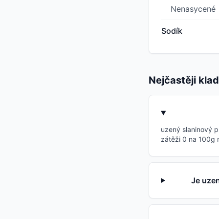
Nenasycené
Sodík
Nejčastěji kla
uzený slaninový p
zátěži 0 na 100g m
Je uzen