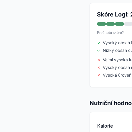
Skóre Logi: 
Proč toto skóre?
✓
Vysoký obsah b
✓
Nízký obsah c
✗
Velmi vysoká k
✗
Vysoký obsah 
✗
Vysoká úroveň
Nutriční hodno
Kalorie