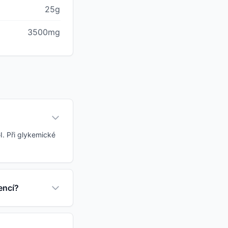
25g
3500mg
I. Při glykemické
encí?