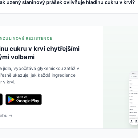
ak uzený slaninový prášek ovlivňuje hladinu cukru v krvi?
 INZULÍNOVÉ REZISTENCE
inu cukru v krvi chytřejšími
ými volbami
e jídla, vypočítává glykemickou zátěž v
řesně ukazuje, jak každá ingredience
r v krvi.
webu →