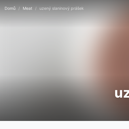
Domů
/
Meat
/
uzený slaninový prášek
uz