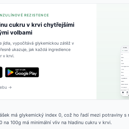
 INZULÍNOVÉ REZISTENCE
inu cukru v krvi chytřejšími
ými volbami
e jídla, vypočítává glykemickou zátěž v
řesně ukazuje, jak každá ingredience
r v krvi.
webu →
ášek má glykemický index 0, což ho řadí mezi potraviny s n
0 na 100g má minimální vliv na hladinu cukru v krvi.