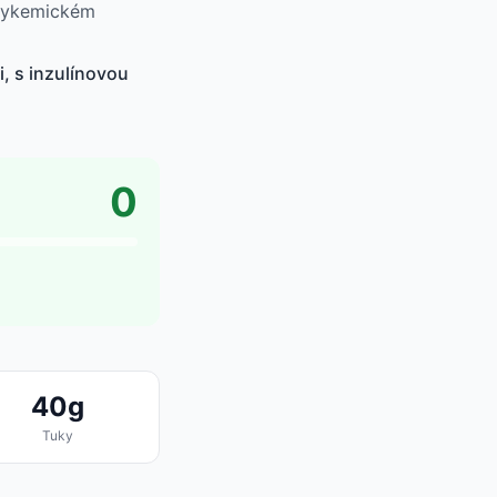
 glykemickém
i, s inzulínovou
0
40g
Tuky