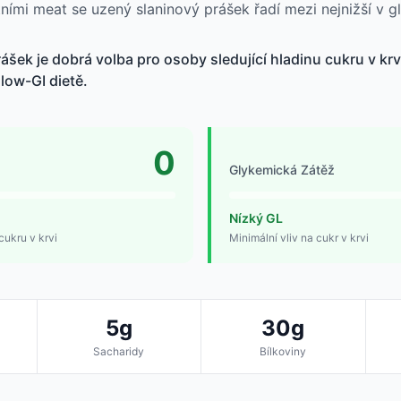
tními meat se uzený slaninový prášek řadí mezi nejnižší v
ášek je dobrá volba pro osoby sledující hladinu cukru v krv
low-GI dietě.
0
Glykemická Zátěž
Nízký GL
cukru v krvi
Minimální vliv na cukr v krvi
5g
30g
Sacharidy
Bílkoviny