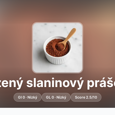
ený slaninový prá
GI 0 · Nízký
GL 0 · Nízký
Score 2.5/10