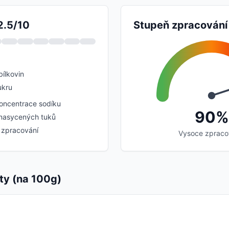
2.5/10
Stupeň zpracování
ílkovin
ukru
oncentrace sodíku
90%
nasycených tuků
 zpracování
Vysoce zprac
ty (na 100g)