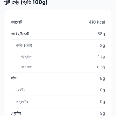
পুষ্টি তথ্য (প্রতি 100g)
ক্যালোরি
410 kcal
কার্বোহাইড্রেট
68g
শর্করা (মোট)
2g
প্রাকৃতিক
1.5g
যোগ করা
0.5g
আঁশ
8g
দ্রবণীয়
0g
অদ্রবণীয়
0g
প্রোটিন
9g