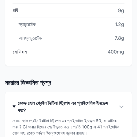
চর্বি
9g
স্যাচুরেটেড
1.2g
আনস্যাচুরেটেড
7.8g
সোডিয়াম
400mg
সচরাচর জিজ্ঞাসিত প্রশ্ন
বেকড হোল গ্রেইন টরটিলা স্ট্রিপস এর গ্লাইসেমিক ইনডেক্স
কত?
বেকড হোল গ্রেইন টরটিলা স্ট্রিপস এর গ্লাইসেমিক ইনডেক্স 60, যা এটিকে
মাঝারি GI খাবার হিসেবে শ্রেণীভুক্ত করে। প্রতি 100g এ 41 গ্লাইসেমিক
লোড সহ, রক্তে শর্করায় উল্লেখযোগ্য প্রভাব রয়েছে।