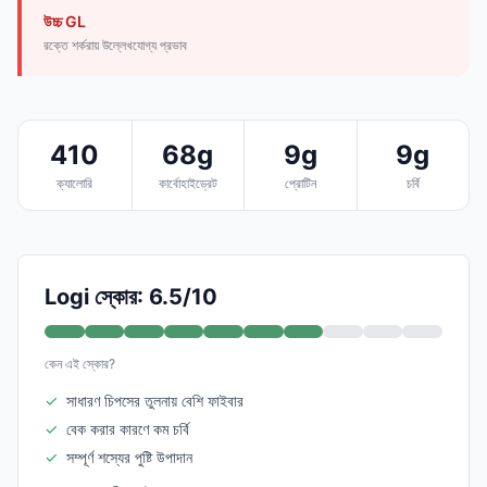
উচ্চ GL
রক্তে শর্করায় উল্লেখযোগ্য প্রভাব
410
68g
9g
9g
ক্যালোরি
কার্বোহাইড্রেট
প্রোটিন
চর্বি
Logi স্কোর: 6.5/10
কেন এই স্কোর?
✓
সাধারণ চিপসের তুলনায় বেশি ফাইবার
✓
বেক করার কারণে কম চর্বি
✓
সম্পূর্ণ শস্যের পুষ্টি উপাদান