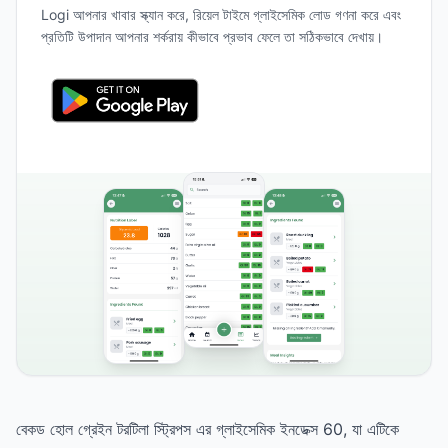
Logi আপনার খাবার স্ক্যান করে, রিয়েল টাইমে গ্লাইসেমিক লোড গণনা করে এবং
প্রতিটি উপাদান আপনার শর্করায় কীভাবে প্রভাব ফেলে তা সঠিকভাবে দেখায়।
বেকড হোল গ্রেইন টরটিলা স্ট্রিপস এর গ্লাইসেমিক ইনডেক্স 60, যা এটিকে