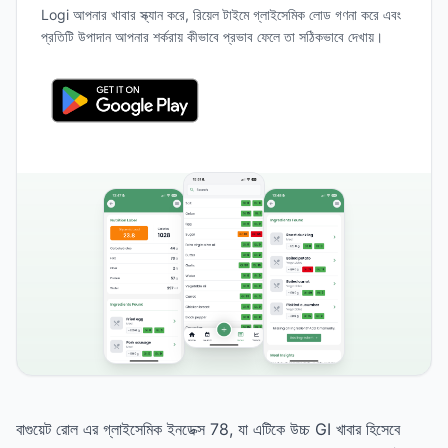
Logi আপনার খাবার স্ক্যান করে, রিয়েল টাইমে গ্লাইসেমিক লোড গণনা করে এবং
প্রতিটি উপাদান আপনার শর্করায় কীভাবে প্রভাব ফেলে তা সঠিকভাবে দেখায়।
বাগুয়েট রোল এর গ্লাইসেমিক ইনডেক্স 78, যা এটিকে উচ্চ GI খাবার হিসেবে