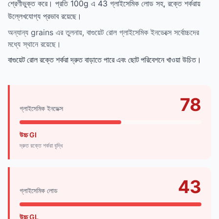
শ্রেণীভুক্ত করে। প্রতি 100g এ 43 গ্লাইসেমিক লোড সহ, রক্তে শর্করায়
উল্লেখযোগ্য প্রভাব রয়েছে।
অন্যান্য grains এর তুলনায়, বাগুয়েট রোল গ্লাইসেমিক ইনডেক্সে সর্বোচ্চদের
মধ্যে স্থানে রয়েছে।
বাগুয়েট রোল রক্তে শর্করা দ্রুত বাড়াতে পারে এবং ছোট পরিবেশনে খাওয়া উচিত।
78
গ্লাইসেমিক ইনডেক্স
উচ্চ GI
দ্রুত রক্তে শর্করা বৃদ্ধি
43
গ্লাইসেমিক লোড
উচ্চ GL