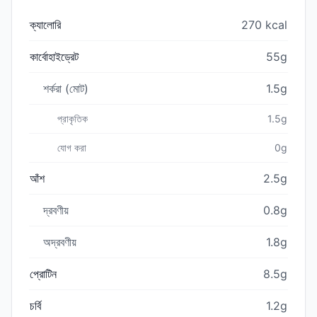
ক্যালোরি
270 kcal
কার্বোহাইড্রেট
55g
শর্করা (মোট)
1.5g
প্রাকৃতিক
1.5g
যোগ করা
0g
আঁশ
2.5g
দ্রবণীয়
0.8g
অদ্রবণীয়
1.8g
প্রোটিন
8.5g
চর্বি
1.2g