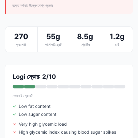
রক্তে শর্করায় উল্লেখযোগ্য প্রভাব
270
55g
8.5g
1.2g
ক্যালোরি
কার্বোহাইড্রেট
প্রোটিন
চর্বি
Logi স্কোর: 2/10
কেন এই স্কোর?
✓
Low fat content
✓
Low sugar content
✗
Very high glycemic load
✗
High glycemic index causing blood sugar spikes