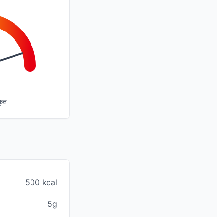
कृत
500 kcal
5g