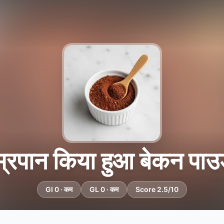
म्रपान किया हुआ बेकन पा
GI 0 · कम
GL 0 · कम
Score 2.5/10