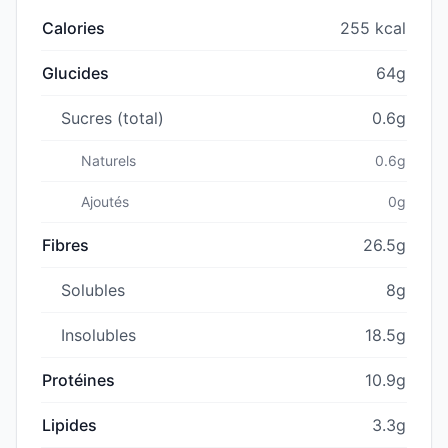
Calories
255 kcal
Glucides
64g
Sucres (total)
0.6g
Naturels
0.6g
Ajoutés
0g
Fibres
26.5g
Solubles
8g
Insolubles
18.5g
Protéines
10.9g
Lipides
3.3g