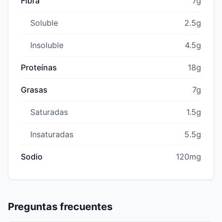
Fibra
7g
Soluble
2.5g
Insoluble
4.5g
Proteínas
18g
Grasas
7g
Saturadas
1.5g
Insaturadas
5.5g
Sodio
120mg
Preguntas frecuentes