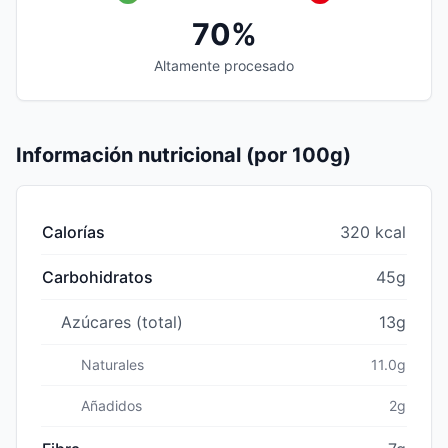
70%
Altamente procesado
Información nutricional (por 100g)
Calorías
320 kcal
Carbohidratos
45g
Azúcares (total)
13g
Naturales
11.0g
Añadidos
2g