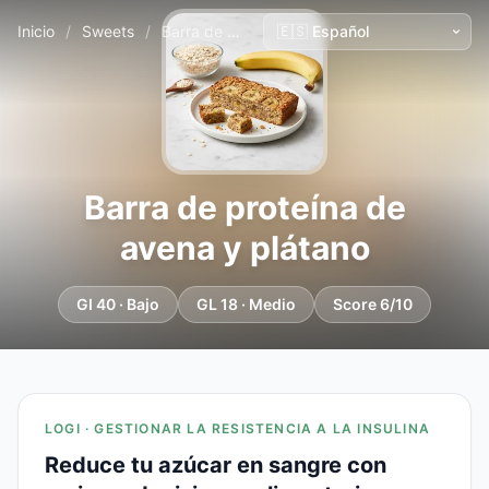
Inicio
/
Sweets
/
Barra de proteína de avena y plátano
Barra de proteína de
avena y plátano
GI 40 · Bajo
GL 18 · Medio
Score 6/10
LOGI · GESTIONAR LA RESISTENCIA A LA INSULINA
Reduce tu azúcar en sangre con